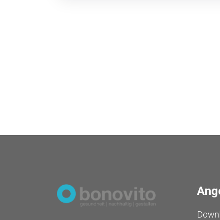
Ang
Down