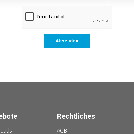
Absenden
ebote
Rechtliches
loads
AGB