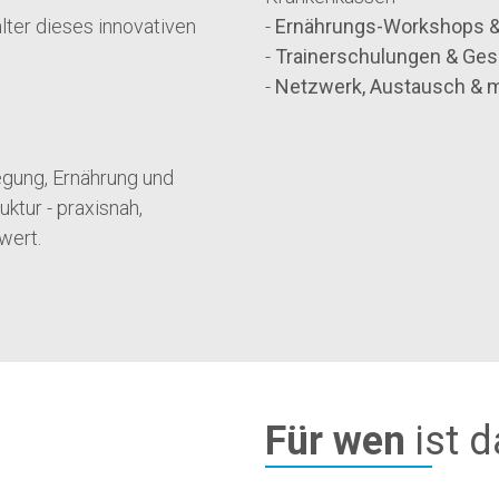
alter dieses innovativen
-
Ernährungs-Workshops & 
-
Trainerschulungen & Ges
-
Netzwerk, Austausch & me
egung, Ernährung und
ktur - praxisnah,
wert.
Für wen
ist d