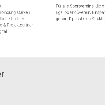
s
Für
alle Sportvereine
, die 
rbindung stärken
Egal ob Großverein, Einspa
liche Partner
gesund"
passt sich Struktu
o & Projektpartner
ital
er