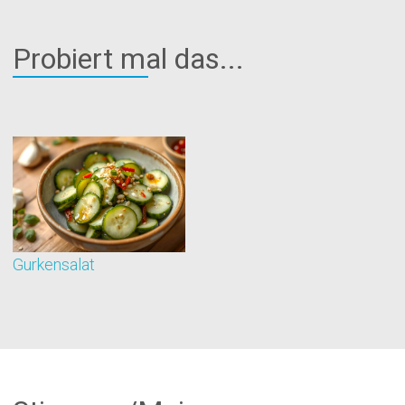
Probiert mal das...
Gurkensalat
B