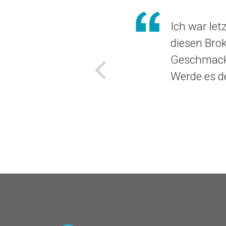
Ich war let
diesen Brok
Geschmack 
Werde es d
Voriges