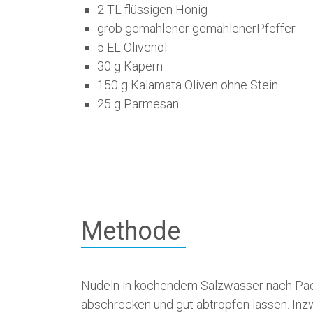
2 TL flüssigen Honig
grob gemahlener gemahlenerPfeffer
5 EL Olivenöl
30 g Kapern
150 g Kalamata Oliven ohne Stein
25 g Parmesan
Methode
Nudeln in kochendem Salzwasser nach Pack
abschrecken und gut abtropfen lassen. In