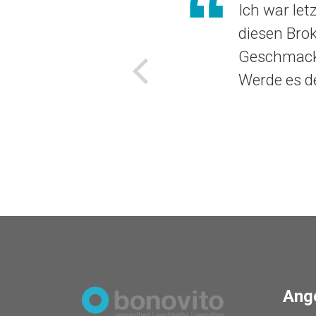
Ich war let
diesen Brok
Geschmack 
Werde es d
Voriges
Ang